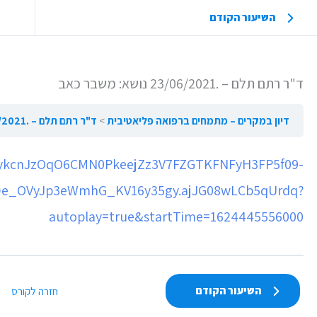
השיעור הקודם
ד"ר רתם תלם – .23/06/2021 נושא: משבר כאב
דיון במקרים – מתמחים ברפואה פליאטיבית
ד"ר רתם תלם – .23/06/2021 נושא: משבר כאב
/b5ykcnJzOqO6CMN0PkeejZz3V7FZGTKFNFyH3FP5f09-
e_OVyJp3eWmhG_KV16y35gy.ajJG08wLCb5qUrdq?
autoplay=true&startTime=1624445556000
השיעור הקודם
חזרה לקורס