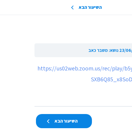
השיעור הבא
https://us02web.zoom.us/rec/play
SXB6Q85_x8SoD
השיעור הבא