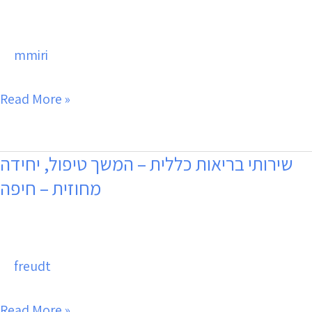
כללית
–
mmiri
הוספיס
בית
Read More »
מחוז
דרום
באר
שירותי בריאות כללית – המשך טיפול, יחידה
שירותי
מחוזית – חיפה
שבע
בריאות
כללית
–
freudt
המשך
טיפול,
Read More »