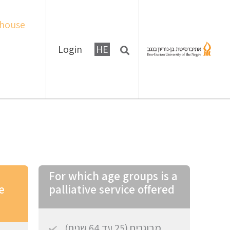
house
Login
HE
For which age groups is a
e
palliative service offered
מבוגרים (25 עד 64 שנים)