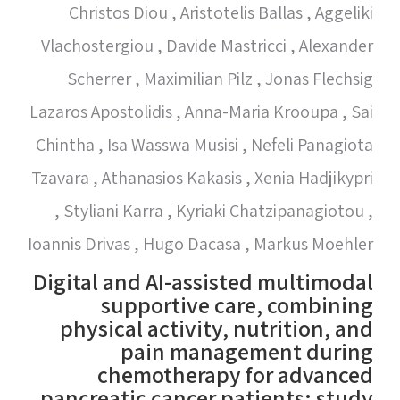
Christos Diou , Aristotelis Ballas , Aggeliki
Vlachostergiou , Davide Mastricci , Alexander
Scherrer , Maximilian Pilz , Jonas Flechsig
Lazaros Apostolidis , Anna-Maria Krooupa , Sai
Chintha , Isa Wasswa Musisi , Nefeli Panagiota
Tzavara , Athanasios Kakasis , Xenia Hadjikypri
, Styliani Karra , Kyriaki Chatzipanagiotou ,
Ioannis Drivas , Hugo Dacasa , Markus Moehler
Digital and AI-assisted multimodal
supportive care, combining
physical activity, nutrition, and
pain management during
chemotherapy for advanced
pancreatic cancer patients: study